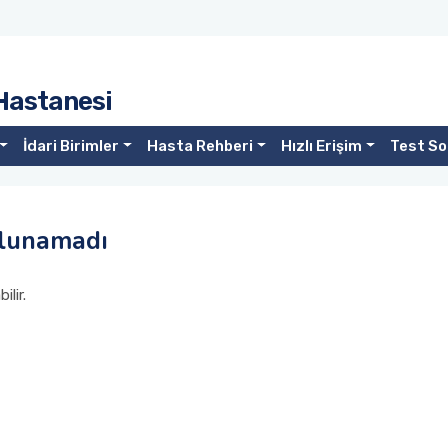
 Hastanesi
İdari Birimler
Hasta Rehberi
Hızlı Erişim
Test So
ulunamadı
lir.