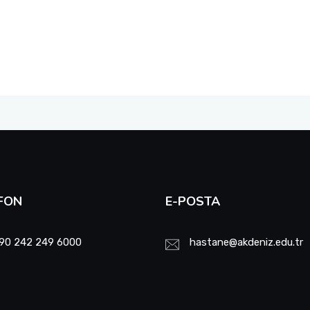
FON
E-POSTA
90 242 249 6000
hastane@akdeniz.edu.tr