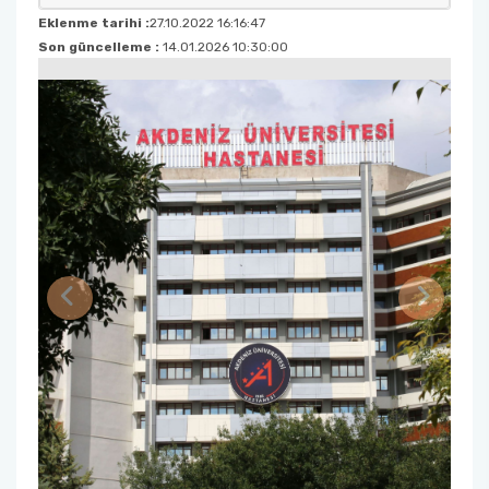
Eklenme tarihi :
27.10.2022 16:16:47
Son güncelleme :
14.01.2026 10:30:00
Tıbbi Genetik
Rapor Merkezi
Sağlık Hizmetleri Müdürlüğü
Teknik Hizmetler Müdürlüğü
Ulaştırma ve Morg Müdürlüğü
Vezne Birimi
Previous
Next