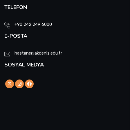
TELEFON
Tıbbi Genetik
Rapor Merkezi
+90 242 249 6000
Sağlık Hizmetleri Müdürlüğü
E-POSTA
Teknik Hizmetler Müdürlüğü
hastane@akdeniz.edu.tr
Ulaştırma ve Morg Müdürlüğü
SOSYAL MEDYA
Vezne Birimi