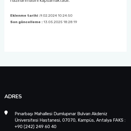
hazırlanmasını kapsamaktadır.
Göğüs Hastalıkları
Kulak Burun Boğaz Hastalıkları
Halkla İlişkiler Birimi
Eklenme tarihi :
9.02.2024 10:24:50
Son güncelleme :
13.05.2025 18:28:19
İç Hastalıkları
Ortopedi ve Travmatoloji
Hastane Maaş Tahakkuk Müdürlüğü
Kardiyoloji
Plastik Rekonstrüktif ve Estetik Cerrahi
Arşiv Hizmetleri Müdürlüğü
Nöroloji
Patoloji
İşyeri Sağlığı ve Güvenliği Birimi
Nükleer Tıp
Üroloji
Kalite Geliştirme Müdürlüğü
Ruh Sağlığı ve Hastalıkları (Psikiyatri)
Malzeme Yönetim Müdürlüğü
ADRES
Radyasyon Onkolojisi
Personel Müdürlüğü
Pınarbaşı Mahallesi Dumlupınar Bulvarı Akdeniz
Radyoloji
Poliklinik Hizmetler Müdürlüğü
Üniversitesi Hastanesi, 07070, Kampüs, Antalya FAKS :
+90 (242) 249 60 40
Spor Hekimliği
Satınalma Müdürlüğü